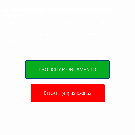
Serviços de Limpeza e de fossa em Santo Amaro da
Imperatriz
Realizamos serviços de desentupimentos especializados.
Serviço de desentupimento de pia, desentupimos ralos, canos,
esgotos e muito mais.
SOLICITAR ORÇAMENTO
LIGUE (48) 3380-0853