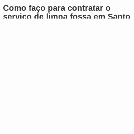
Como faço para contratar o
serviço de limpa fossa em Santo
Amaro da Imperatriz?
Ficou interessado? Quer realizar um serviço
conosco?
Fale agora mesmo com nossa equipe sem
compromisso.
Basta clicar nos botões que estão logo abaixo e
falar conosco.
SOLICITAR ORÇAMENTO