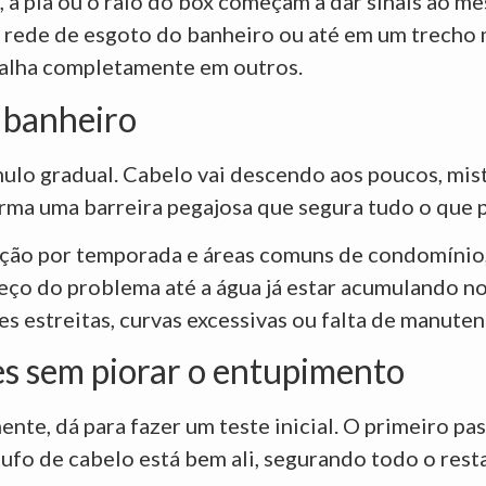
, a pia ou o ralo do box começam a dar sinais ao 
 rede de esgoto do banheiro ou até em um trecho m
falha completamente em outros.
 banheiro
úmulo gradual. Cabelo vai descendo aos poucos, mis
orma uma barreira pegajosa que segura tudo o que 
ocação por temporada e áreas comuns de condomínio
ço do problema até a água já estar acumulando no 
es estreitas, curvas excessivas ou falta de manuten
s sem piorar o entupimento
e, dá para fazer um teste inicial. O primeiro passo
 tufo de cabelo está bem ali, segurando todo o res