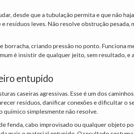
dar, desde que a tubulação permita e que não haja
e e resíduos leves. Não resolve obstrução pesada,
e borracha, criando pressão no ponto. Funciona m
mum é insistir de qualquer jeito, sem resultado, e
eiro entupido
sturas caseiras agressivas. Esse é um dos caminho
cer resíduos, danificar conexões e dificultar o s
 o químico simplesmente não resolve.
de fenda, cabo improvisado ou qualquer objeto po
nda mais o material entupido. O resultado costum