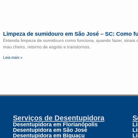
Limpeza de sumidouro em São José – SC: Como f
Entenda limpeza de sumidouro como funciona, quando fazer, sinais 
mau cheiro, retorno de esgoto e transtornos.
Leia mais »
Serviços de Desentupidora
S
Desentupidora em Florianópolis
L
Desentupidora em São José
L
Desentupidora em Biguaçu
L