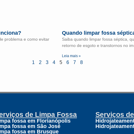
unciona?
Quando limpar fossa séptica
de problema e como evitar
Saiba quando limpar fossa séptica, q
retorno de esgoto e transtornos no im
Leia mais »
1
2
3
4
5
6
7
8
erviços de Limpa Fossa
Serviços d
impa fossa em Florianópolis
Hidrojateament
impa fossa em São José
Hidrojateamen
impa fossa em Brusque