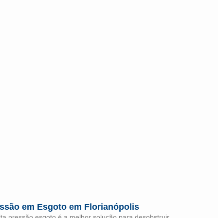
essão em Esgoto em Florianópolis
ta pressão esgoto é a melhor solução para desobstruir