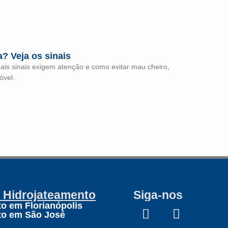
? Veja os sinais
uais sinais exigem atenção e como evitar mau cheiro,
óvel.
e Hidrojateamento
Siga-nos
o em Florianópolis
to em São José