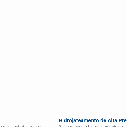
Hidrojateamento de Alta Pr
 vale contratar equipe
Saiba quando o hidrojateamento de al