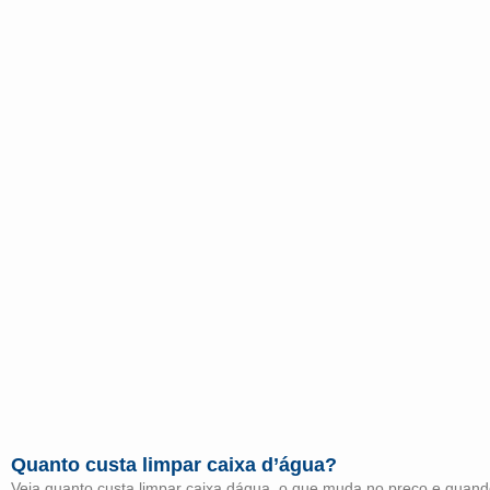
Quanto custa limpar caixa d’água?
Veja quanto custa limpar caixa dágua, o que muda no preço e quando