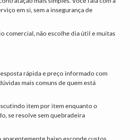
contratação mais simples. Você fala com a
rviço em si, sem a insegurança de
 comercial, não escolhe dia útil e muitas
 resposta rápida e preço informado com
 dúvidas mais comuns de quem está
iscutindo item por item enquanto o
do, se resolve sem quebradeira
ço aparentemente baixo esconde custos