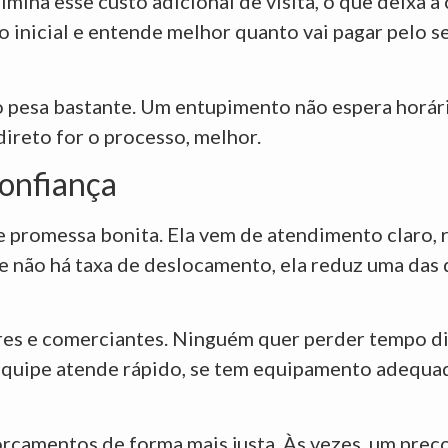
na esse custo adicional de visita, o que deixa a 
 inicial e entende melhor quanto vai pagar pelo se
 pesa bastante. Um entupimento não espera horário
ireto for o processo, melhor.
confiança
e promessa bonita. Ela vem de atendimento claro,
e não há taxa de deslocamento, ela reduz uma das
ores e comerciantes. Ninguém quer perder tempo d
a equipe atende rápido, se tem equipamento adequa
orçamentos de forma mais justa. Às vezes, um pre